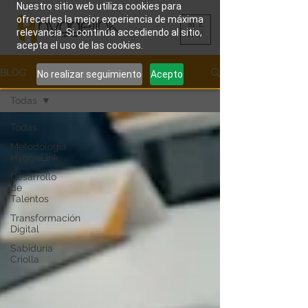
Nuestro sitio web utiliza cookies para
ofrecerles la mejor experiencia de máxima
ME
relevancia. Si continúa accediendo al sitio,
NU
acepta el uso de las cookies.
BLOG
No realizar seguimiento
Acepto
Todas
Todas
Metodología
HyggeLink
Desarrollo
de
Talentos
Transformación
Digital
Sabiduría
Criolla