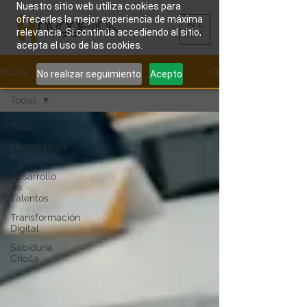
Nuestro sitio web utiliza cookies para
ofrecerles la mejor experiencia de máxima
ME
relevancia. Si continúa accediendo al sitio,
NU
acepta el uso de las cookies.
BLOG
No realizar seguimiento
Acepto
Todas
Todas
Metodología
HyggeLink
Desarrollo
de
Talentos
Transformación
Digital
Sabiduría
Criolla