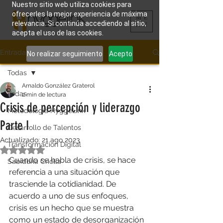
Nuestro sitio web utiliza cookies para
ofrecerles la mejor experiencia de máxima
ME
relevancia. Si continúa accediendo al sitio,
NU
acepta el uso de las cookies.
Entrada
No realizar seguimiento
Acepto
Todas
Arnaldo González Graterol
Todas
2 min de lectura
Crisis de percepción y liderazgo
Metodología HyggeLink
Parte I
Desarrollo de Talentos
Actualizado:
21 ago 2023
Transformación Digital
Obtuvo NaN de 5 estrellas.
Cuando se habla de crisis, se hace 
Sabiduría Criolla
referencia a una situación que 
trasciende la cotidianidad. De 
acuerdo a uno de sus enfoques, 
crisis es un hecho que se muestra 
como un estado de desorganización 