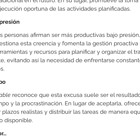
adicional en el futuro. En su lugar, promueve la toma
ejecución oportuna de las actividades planificadas.
 presión
personas afirman ser más productivas bajo presión, e
estiona esta creencia y fomenta la gestión proactiva 
ramientas y recursos para planificar y organizar el tr
te, evitando así la necesidad de enfrentarse constan
s.
po
able
 reconoce que esta excusa suele ser el resultad
mpo y la procrastinación. En lugar de aceptarla, ofrec
plazos realistas y distribuir las tareas de manera equi
o disponible.
or…