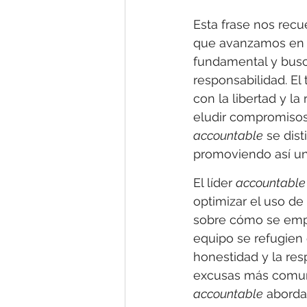
Esta frase nos rec
que avanzamos en l
fundamental y busc
responsabilidad. El
con la libertad y l
eludir compromisos 
accountable
 se dis
promoviendo así un
El líder 
accountable
optimizar el uso de
sobre cómo se empl
equipo se refugien 
honestidad y la res
excusas más comune
accountable
 aborda