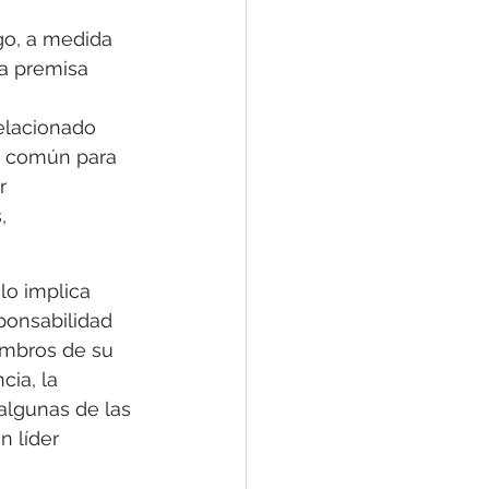
go, a medida 
a premisa 
 
elacionado 
ón común para 
r 
, 
lo implica 
ponsabilidad 
mbros de su 
ia, la 
algunas de las 
 líder 