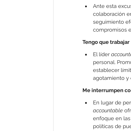
Ante esta excusa
colaboración en
seguimiento ef
compromisos e
Tengo que trabajar
El líder 
account
personal. Promu
establecer lími
agotamiento y e
Me interrumpen c
En lugar de per
accountable
 of
enfoque en las 
políticas de pu