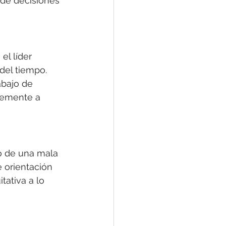
 de decisiones 
l líder 
del tiempo. 
abajo de 
temente a 
o de una mala 
e orientación 
tativa a lo 