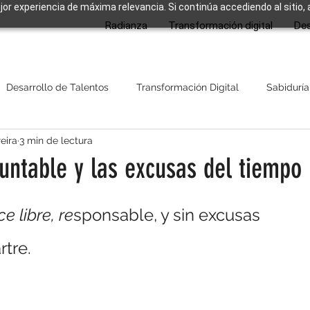
ejor experiencia de máxima relevancia. Si continúa accediendo al sitio,
Radianza
Transformación digital
Des
Desarrollo de Talentos
Transformación Digital
Sabiduría
eira
3 min de lectura
ountable y las excusas del tiempo
strellas.
e libre, re
sponsable, y sin excusas
rtre.