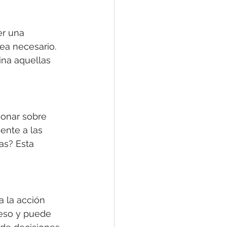
er una 
sea necesario. 
ina aquellas 
xionar sobre 
ente a las 
as? Esta 
 la acción 
eso y puede 