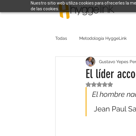
Nuestro sitio web utiliza cookies para ofrecerles la m
de las cookies.
Todas
Metodología HyggeLink
Gustavo Yepes Per
El líder acc
Obtuvo NaN de 5 e
El hombre nac
 Jean Paul Sa