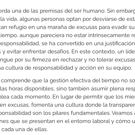
uerda una de las premisas del ser humano. Sin embar
a vida, algunas personas optan por desviarse de est
an refugio en una maraña de excusas para evadir su
 tiempo, aunque pareciera no estar intrínsecamente r
a responsabilidad, se ha convertido en una justificaci
y evitar enfrentar desafíos. En este contexto, un líde
tingue por su firmeza en rechazar y no tolerar excusas
a cultura de responsabilidad y acción en su equipo.
 comprende que la gestión efectiva del tiempo no so
 las horas disponibles, sino también asumir plena res
ea cada momento. En lugar de permitir que los mie
en excusas, fomenta una cultura donde la transparenc
ponsabilidad son los pilares fundamentales. Veamos 
s que se presentan en el entorno laboral y cómo un
 cada una de ellas.