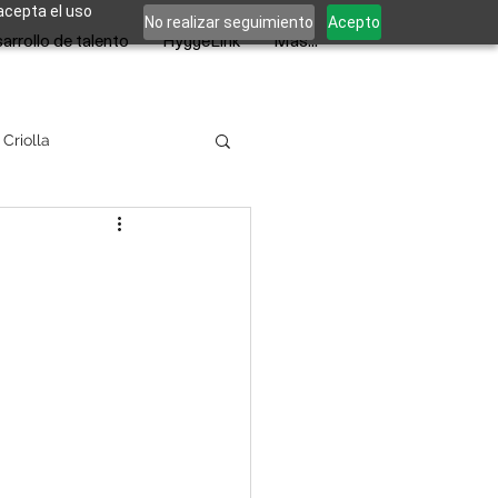
 acepta el uso
No realizar seguimiento
Acepto
arrollo de talento
HyggeLink
Más...
 Criolla