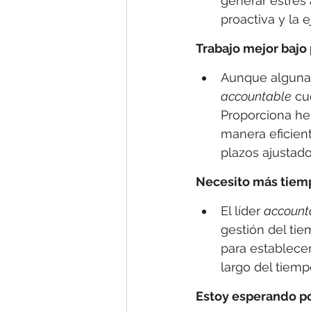
generar estrés 
proactiva y la 
Trabajo mejor bajo
Aunque algunas 
accountable
 cu
Proporciona her
manera eficien
plazos ajustado
Necesito más tiem
El líder 
account
gestión del tie
para establecer 
largo del tiemp
Estoy esperando p