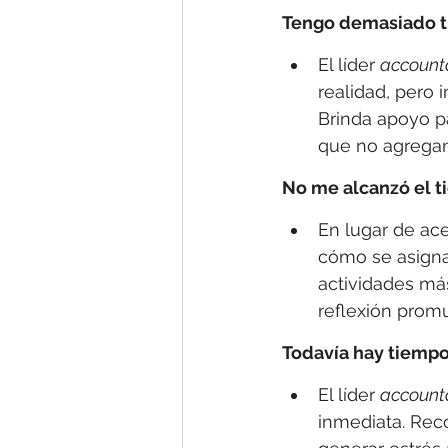
Tengo demasiado tr
El líder 
account
realidad, pero 
Brinda apoyo pa
que no agregan
No me alcanzó el 
En lugar de ace
cómo se asigna
actividades más
reflexión prom
Todavía hay tiemp
El líder 
account
inmediata. Rec