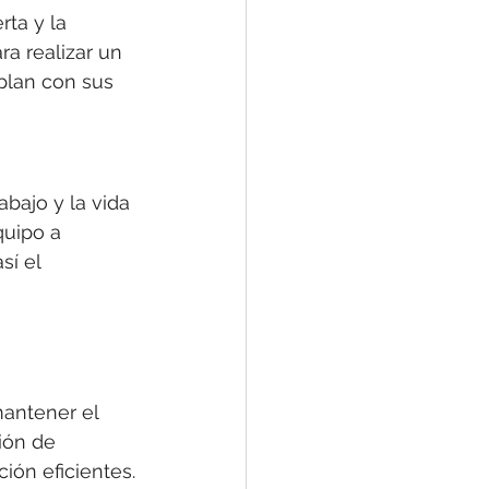
ta y la 
a realizar un 
plan con sus 
abajo y la vida 
quipo a 
sí el 
 
mantener el 
ión de 
ión eficientes.