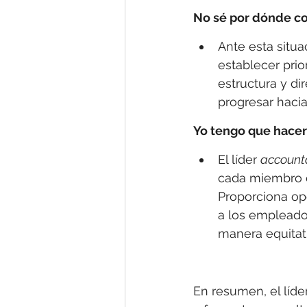
No sé por dónde c
Ante esta situac
establecer prio
estructura y di
progresar hacia
Yo tengo que hacer
El líder 
account
cada miembro d
Proporciona op
a los empleados
manera equitati
En resumen, el líder