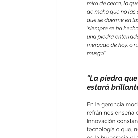
mira de cerca, lo qu
de moho que no las dej
que se duerme en los
'siempre se ha hecho 
una piedra enterrada
mercado de hoy, o ru
musgo."
"La piedra que
estará brillant
En la gerencia mode
refrán nos enseña el
Innovación constan
tecnología o que, n
es la burocracia y l