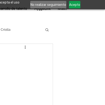
 acepta el uso
No realizar seguimiento
Acepto
arrollo de talento
HyggeLink
Más...
 Criolla