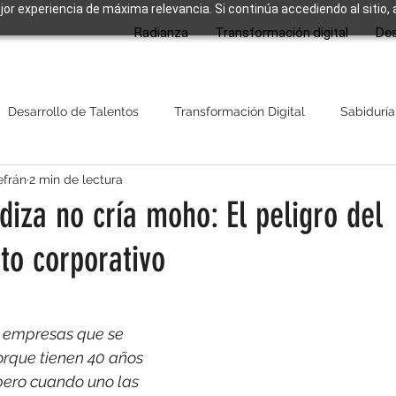
ejor experiencia de máxima relevancia. Si continúa accediendo al sitio,
Radianza
Transformación digital
Des
Desarrollo de Talentos
Transformación Digital
Sabiduría
efrán
2 min de lectura
iza no cría moho: El peligro del
to corporativo
strellas.
o empresas que se 
rque tienen 40 años 
pero cuando uno las 