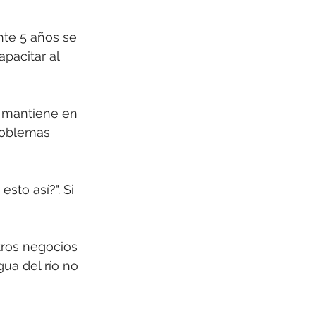
te 5 años se 
apacitar al 
e mantiene en 
roblemas 
sto así?". Si 
otros negocios 
ua del río no 