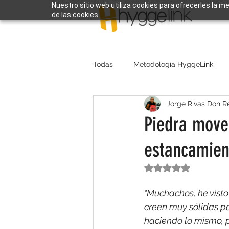
Nuestro sitio web utiliza cookies para ofrecerles la m
de las cookies.
Todas
Metodología HyggeLink
Jorge Rivas Don R
Piedra moved
estancamien
Obtuvo NaN de 5 e
"Muchachos, he vist
creen muy sólidas po
haciendo lo mismo, 