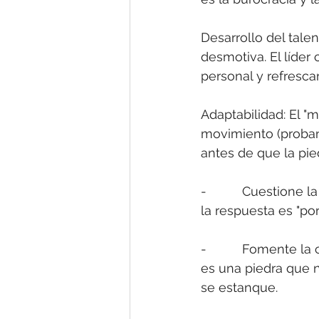
Desarrollo del tal
desmotiva. El líder 
personal y refrescar 
Adaptabilidad: El "
movimiento (proban
antes de que la pie
-          Cuestione
la respuesta es "po
-          Fomente l
es una piedra que n
se estanque.