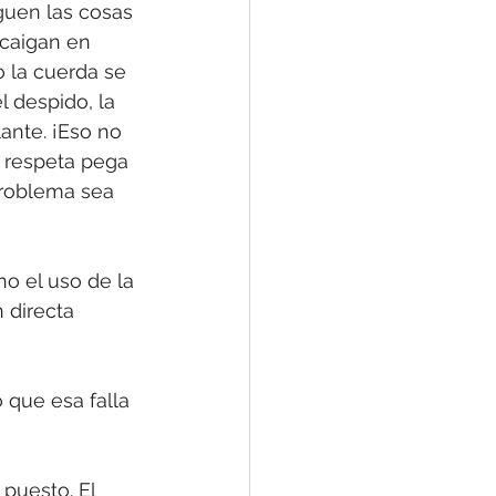
guen las cosas 
caigan en 
 la cuerda se 
l despido, la 
ante. ¡Eso no 
se respeta pega 
problema sea 
no el uso de la 
 directa 
 que esa falla 
puesto. El 