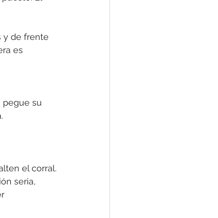
 y de frente 
era es 
, pegue su 
.
ten el corral.
ón seria, 
r 