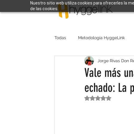
Nuestro sitio web utiliza cookies para ofrecerles la m
de las cookies.
Todas
Metodología HyggeLink
Jorge Rivas Don R
Vale más un
echado: La 
Obtuvo NaN de 5 e