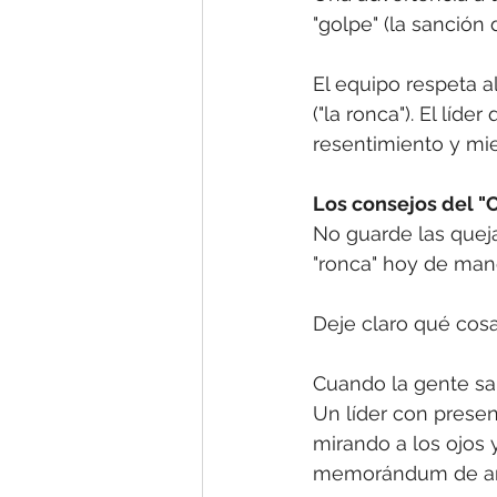
"golpe" (la sanción
El equipo respeta al
("la ronca"). El líd
resentimiento y mi
Los consejos del "C
No guarde las queja
"ronca" hoy de mane
Deje claro qué cos
Cuando la gente sab
Un líder con presen
mirando a los ojos 
memorándum de am