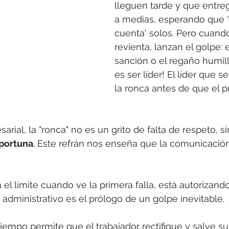
lleguen tarde y que entre
a medias, esperando que '
cuenta' solos. Pero cuando
revienta, lanzan el golpe: e
sanción o el regaño humill
es ser líder! El líder que 
la ronca antes de que el 
ial, la "ronca" no es un grito de falta de respeto, si
oportuna
. Este refrán nos enseña que la comunicación
 el límite cuando ve la primera falla, está autorizando
io administrativo es el prólogo de un golpe inevitable.
iempo permite que el trabajador rectifique y salve su 