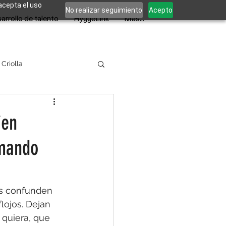
 acepta el uso
No realizar seguimiento
Acepto
arrollo de talento
HyggeLink
Más...
 Criolla
ien
 mando
es confunden 
lojos. Dejan 
 quiera, que 