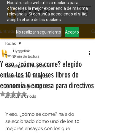
Nuestro sitio web utiliza cookies para
ofrecerles la mejor experiencia de máxima
ME
relevancia. Si continúa accediendo al sitio,
NU
acepta el uso de las cookies.
Entrada
No realizar seguimiento
Acepto
Todas
Hyggelink
Todas
2 min de lectura
Y eso, ¿cómo se come? elegido
Metodología HyggeLink
entre los 10 mejores libros de
Desarrollo de Talentos
economía y empresa para directivos
Transformación Digital
Obtuvo NaN de 5 estrellas.
Sabiduría Criolla
Y eso, ¿cómo se come? ha sido 
seleccionado como uno de los 10 
mejores ensayos con los que 