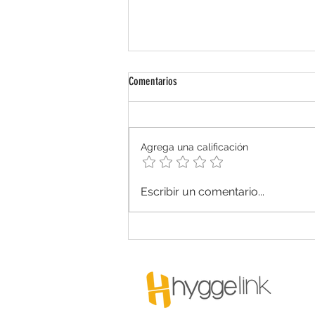
Comentarios
Agrega una calificación
Decisiones estratégicas sin ver el fondo
Escribir un comentario...
del vaso: “El que bebe agua en tapara y
se casa en tierra ajena, no sabe si el
agua es clara, ni si la mujer es buena”.