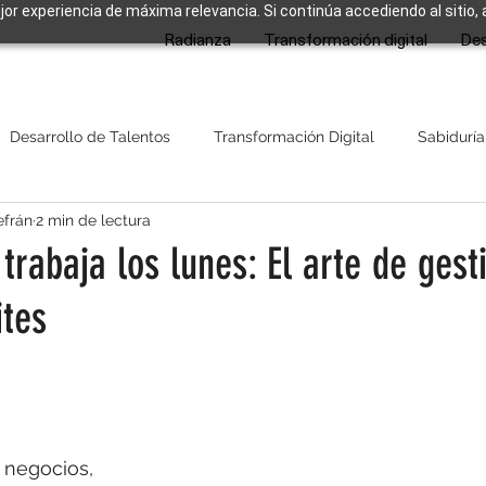
ejor experiencia de máxima relevancia. Si continúa accediendo al sitio,
Radianza
Transformación digital
Des
Desarrollo de Talentos
Transformación Digital
Sabiduría
efrán
2 min de lectura
trabaja los lunes: El arte de gest
ites
strellas.
 negocios, 