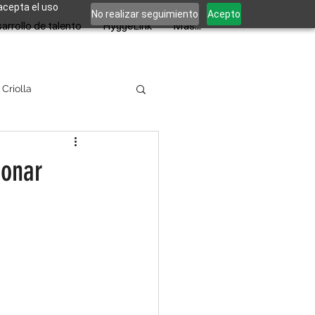
 acepta el uso
No realizar seguimiento
Acepto
arrollo de talento
HyggeLink
Más...
 Criolla
ionar