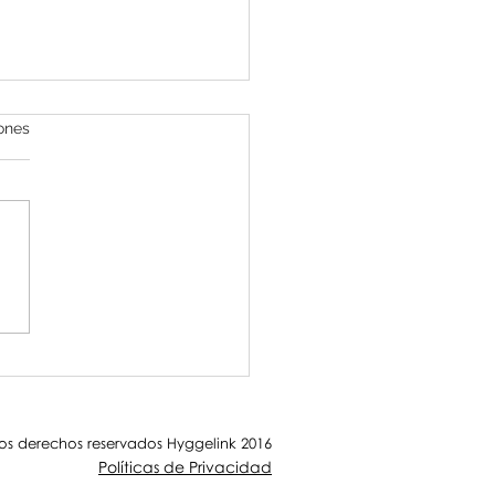
iones
 movediza no cría moho: El peligro
tancamiento corporativo
os derechos reservados Hyggelink 2016
Políticas de Privacidad