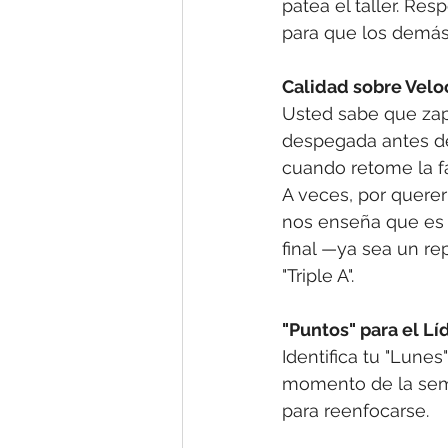
patea el taller. Res
para que los demás
Calidad sobre Velo
Usted sabe que zap
despegada antes del
cuando retome la fa
A veces, por querer 
nos enseña que es 
final —ya sea un r
"Triple A".
"Puntos" para el Lí
Identifica tu "Lunes
momento de la sema
para reenfocarse.