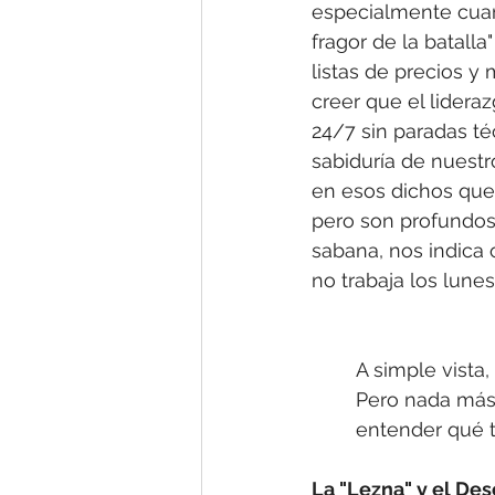
especialmente cuan
fragor de la batalla
listas de precios y
creer que el lidera
24/7 sin paradas téc
sabiduría de nuestr
en esos dichos que
pero son profundo
sabana, nos indica 
no trabaja los lunes"
A simple vista,
Pero nada más l
entender qué t
La "Lezna" y el De