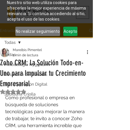
Nuestro sitio web utiliza cookies para
ofrecerles la mejor experiencia de máxima
ME
relevancia. Si continúa accediendo al sitio,
NU
acepta el uso de las cookies.
Entrada
No realizar seguimiento
Acepto
Todas
Marelbis Pimentel
Todas
1 min de lectura
Zoho CRM: La Solución Todo-en-
Metodología HyggeLink
Uno para Impulsar tu Crecimiento
Desarrollo de Talentos
Empresarial
Transformación Digital
Obtuvo NaN de 5 estrellas.
Sabiduría Criolla
Como profesional o empresa en 
búsqueda de soluciones 
tecnológicas para mejorar la manera 
de trabajar, te invito a conocer Zoho 
CRM, una herramienta increíble que 