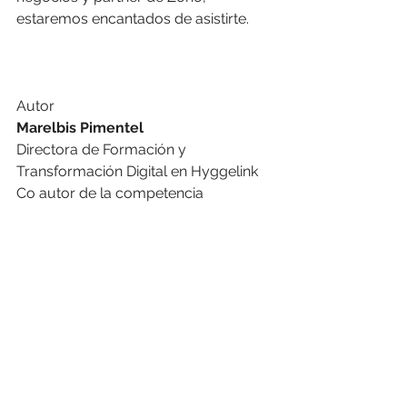
estaremos encantados de asistirte.
Autor
Marelbis Pimentel
Directora de Formación y 
Transformación Digital en Hyggelink
Co autor de la competencia 
Resolución de problemas en el libro 
"
Y eso, ¿cómo se come?
"
Desarrollo de Talentos
Ver todo
Entradas recientes