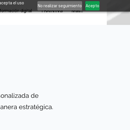
 acepta el uso
No realizar seguimiento
Acepto
formación digital
TRAINING
Más...
onalizada de
anera estratégica.