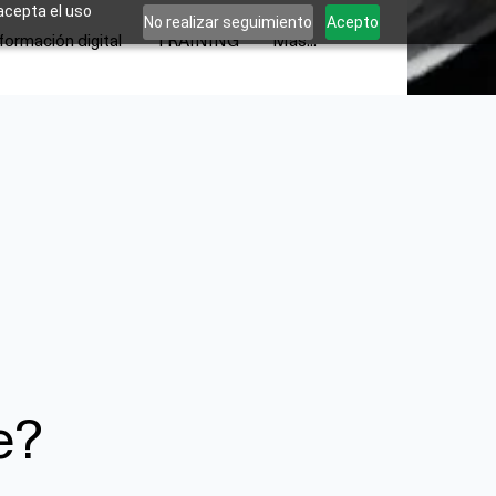
 acepta el uso
No realizar seguimiento
Acepto
formación digital
TRAINING
Más...
e?