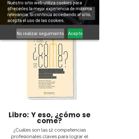
Nuestro sitio web utiliza cookies para
ofrecerles la mejor experiencia de máxima
ME
relevancia. Si continúa accediendo al sitio,
NU
acepta el uso de las cookies.
No realizar seguimiento
Acepto
Libro: Y eso, ¿cómo se
come?
¿Cuáles son las 12 competencias
profesionales claves para lograr el