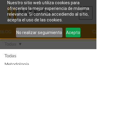
Nuestro sitio web utiliza cookies para
ofrecerles la mejor experiencia de máxima
ME
relevancia. Si continúa accediendo al sitio,
NU
acepta el uso de las cookies.
BLOG
No realizar seguimiento
Acepto
Todas
Todas
Metodología
HyggeLink
Desarrollo
de
Talentos
Transformación
Digital
Sabiduría
Criolla