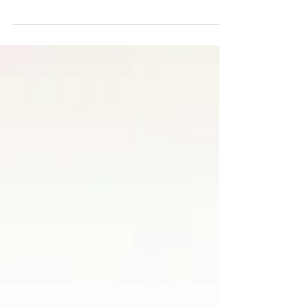
Ya no se trata de ser una empresa "con
tecnología". Se trata de ser una empresa
digital en su ADN. La diferencia es
fundamental