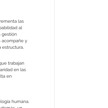
rementa las 
abilidad al 
 gestión 
os acompañe y 
 estructura, 
que trabajan 
ridad en las 
lta en 
ología humana. 
 Además, un 