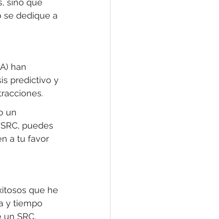
, sino que 
 se dedique a 
IA) han 
is predictivo y 
tracciones.
o un 
 SRC, puedes 
n a tu favor 
xitosos que he 
a y tiempo 
e un SRC, 