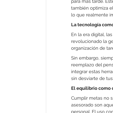
para más tarde. Est
también optimiza e
lo que realmente i
La tecnología como
En la era digital, la
revolucionado la ges
organización de tar
Sin embargo, siempr
reemplazo del pens
integrar estas herr
sin desviarte de tu
El equilibrio como o
Cumplir metas no si
asesorado son aquel
personal. El uso co