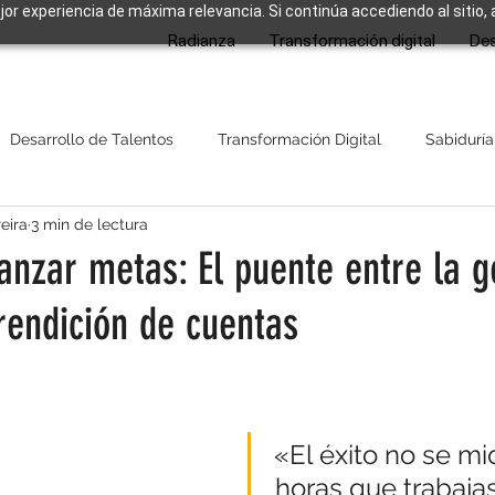
ejor experiencia de máxima relevancia. Si continúa accediendo al sitio,
Radianza
Transformación digital
Des
Desarrollo de Talentos
Transformación Digital
Sabiduría
eira
3 min de lectura
canzar metas: El puente entre la g
rendición de cuentas
strellas.
«El éxito no se mi
horas que trabajas