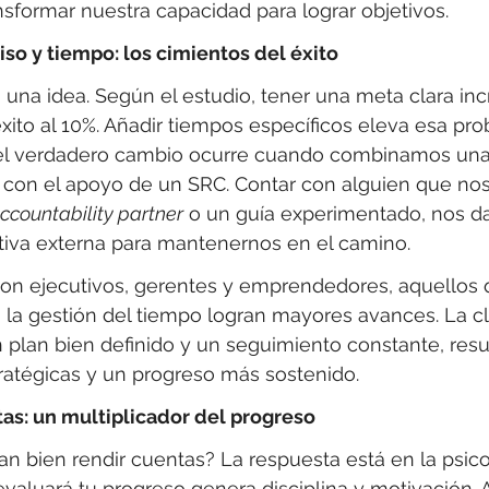
sformar nuestra capacidad para lograr objetivos.
so y tiempo: los cimientos del éxito
una idea. Según el estudio, tener una meta clara inc
xito al 10%. Añadir tiempos específicos eleva esa prob
el verdadero cambio ocurre cuando combinamos una
o con el apoyo de un SRC. Contar con alguien que n
ccountability partner
 o un guía experimentado, nos da
tiva externa para mantenernos en el camino.
con ejecutivos, gerentes y emprendedores, aquellos 
la gestión del tiempo logran mayores avances. La cla
 plan bien definido y un seguimiento constante, resu
ratégicas y un progreso más sostenido.
as: un multiplicador del progreso
an bien rendir cuentas? La respuesta está en la psic
valuará tu progreso genera disciplina y motivación.