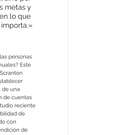
us metas y 
en lo que 
 importa.»
las personas 
nuales? Este 
 Scranton 
stablecer 
n de una 
n de cuentas 
tudio reciente 
ilidad de 
do con 
endición de 