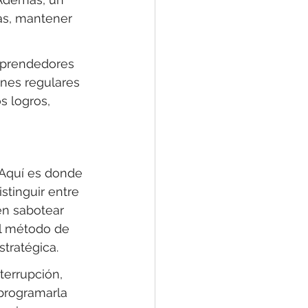
ias, mantener 
mprendedores 
ones regulares 
s logros, 
 Aquí es donde 
stinguir entre 
en sabotear 
el método de 
tratégica.
terrupción, 
 programarla 