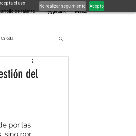
 acepta el uso
No realizar seguimiento
Acepto
arrollo de talento
HyggeLink
Más...
 Criolla
estión del
de por las 
, sino por 