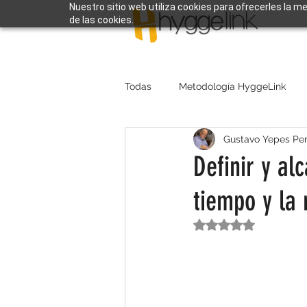
Nuestro sitio web utiliza cookies para ofrecerles la m
de las cookies.
Todas
Metodología HyggeLink
Gustavo Yepes Per
Definir y al
tiempo y la 
Obtuvo NaN de 5 e