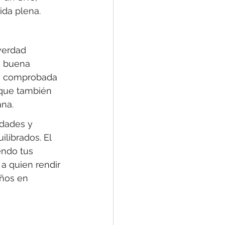
ida plena.
verdad 
a buena 
la comprobada 
 que también 
ana.
dades y 
librados. El 
endo tus 
a quien rendir 
ños en 