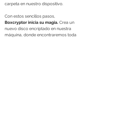
carpeta en nuestro dispositivo. 
Con estos sencillos pasos,
Boxcryptor inicia su magia.
 Crea un 
nuevo disco encriptado en nuestra 
máquina, donde encontraremos toda 
la información resguardada en 
nuestro proveedor de acceso a la 
nube. Con su usuario y contraseña de 
Boxcryptor, podrá entrar y habilitar 
desde cualquier dispositivo el disco 
virtual, lo cual supone una protección 
adicional no solo para quienes 
puedan acceder a nuestro aparato, 
sino también para posibles virus 
informáticos que se verán truncados 
gracias al blindaje en nuestra nube. 
Boxcryptor dispone de varias 