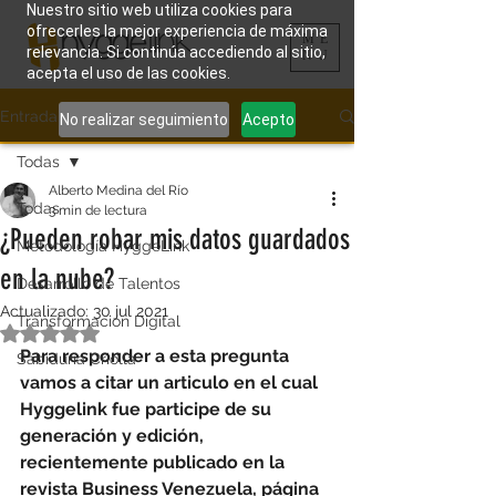
Nuestro sitio web utiliza cookies para
ofrecerles la mejor experiencia de máxima
ME
relevancia. Si continúa accediendo al sitio,
NU
acepta el uso de las cookies.
Entrada
No realizar seguimiento
Acepto
Todas
Alberto Medina del Río
Todas
3 min de lectura
¿Pueden robar mis datos guardados
Metodología HyggeLink
en la nube?
Desarrollo de Talentos
Actualizado:
30 jul 2021
Transformación Digital
Obtuvo NaN de 5 estrellas.
Para responder a esta pregunta 
Sabiduría Criolla
vamos a citar un articulo en el cual 
Hyggelink fue participe de su 
generación y edición, 
recientemente publicado en la 
revista Business Venezuela, página 