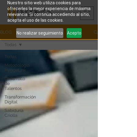
Nuestro sitio web utiliza cookies para
ofrecerles la mejor experiencia de máxima
ME
relevancia. Si continúa accediendo al sitio,
NU
acepta el uso de las cookies.
BLOG
No realizar seguimiento
Acepto
Todas
Todas
Metodología
HyggeLink
Desarrollo
de
Talentos
Transformación
Digital
Sabiduría
Criolla