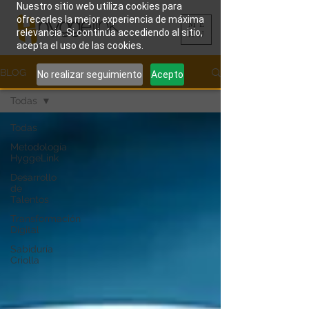
Nuestro sitio web utiliza cookies para
ofrecerles la mejor experiencia de máxima
ME
relevancia. Si continúa accediendo al sitio,
NU
acepta el uso de las cookies.
BLOG
No realizar seguimiento
Acepto
Todas
Todas
Metodología
HyggeLink
Desarrollo
de
Talentos
Transformación
Digital
Sabiduría
Criolla