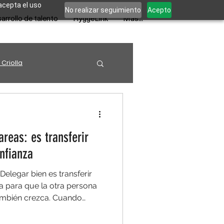
 acepta el uso
No realizar seguimiento
Acepto
arrollo de talento
HyggeLink
Más...
 Criolla
areas: es transferir
onfianza
 Delegar bien es transferir
za para que la otra persona
también crezca. Cuando
rabajo puede salir. Pero el
demasiado de ti. Cuando