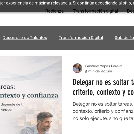
ejor experiencia de máxima relevancia. Si continúa accediendo al sitio,
Radianza
Transformación digital
Des
Desarrollo de Talentos
Transformación Digital
Sabiduría
Gustavo Yepes Pereira
5 min de lectura
Delegar no es soltar t
criterio, contexto y c
Delegar no es soltar tareas.
contexto, criterio y confian
no solo ejecute, sino que 
delegas solo ejecución, el t
equipo sigue dependiendo 