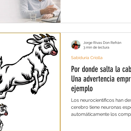
delegas mejor, no solo libe
construyes autonomía, res
decisión. Y ahí empieza a 
en que trabaja un equipo.
Jorge Rivas Don Refrán
3 min de lectura
Sabiduría Criolla
Por donde salta la cab
Una advertencia empre
ejemplo
Los neurocientíficos han d
cerebro tiene neuronas esp
automáticamente los comp
observamos con frecuencia.
neurológico.