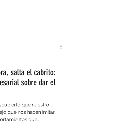
ras tiempo. También
ponsabilidad y capacidad de
cambiar de verdad la manera
ra, salta el cabrito:
sarial sobre dar el
escubierto que nuestro
ejo que nos hacen imitar
ortamientos que
 No es intencional, es