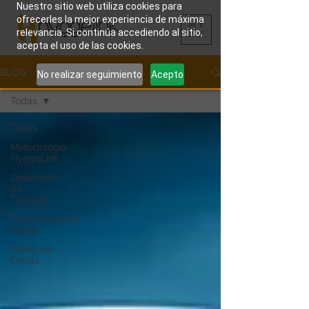
Nuestro sitio web utiliza cookies para
ofrecerles la mejor experiencia de máxima
ME
relevancia. Si continúa accediendo al sitio,
NU
acepta el uso de las cookies.
BLOG
No realizar seguimiento
Acepto
Todas
Todas
Metodología
HyggeLink
Desarrollo
de
Talentos
Transformación
Digital
Sabiduría
Criolla