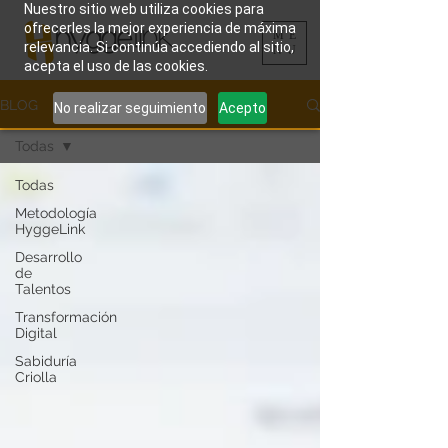
Nuestro sitio web utiliza cookies para
ofrecerles la mejor experiencia de máxima
ME
relevancia. Si continúa accediendo al sitio,
NU
acepta el uso de las cookies.
BLOG
No realizar seguimiento
Acepto
Todas
Todas
Metodología
HyggeLink
Desarrollo
de
Talentos
Transformación
Digital
Sabiduría
Criolla