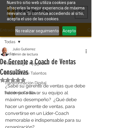
Nuestro sitio web utiliza cookies para
ofrecerles la mejor experiencia de máxima
ME
relevancia. Si continúa accediendo al sitio,
NU
acepta el uso de las cookies.
Entrada
No realizar seguimiento
Acepto
Todas
Julio Gutierrez
Todas
2 min de lectura
De Gerente a Coach de Ventas
Metodología HyggeLink
Consultivas
Desarrollo de Talentos
Obtuvo NaN de 5 estrellas.
Transformación Digital
¿Sabe su gerente de ventas que debe 
hacer para llevar su equipo al 
Sabiduría Criolla
máximo desempeño?  ¿Qué debe 
hacer un gerente de ventas, para 
convertirse en un Líder-Coach 
memorable e indispensable para su 
organización?