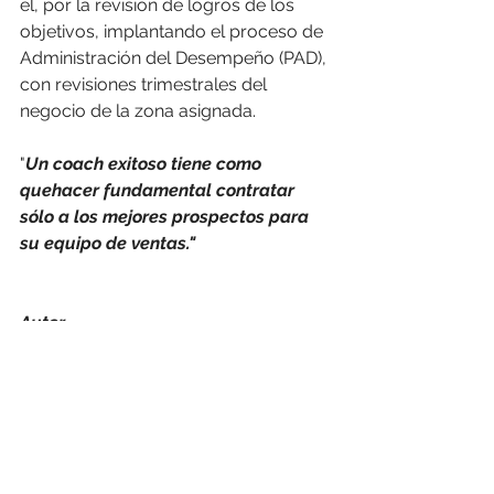
él, por la revisión de logros de los 
objetivos, implantando el proceso de 
Administración del Desempeño (PAD), 
con revisiones trimestrales del 
negocio de la zona asignada.
"
Un coach exitoso tiene como 
quehacer fundamental contratar 
sólo a los mejores prospectos para 
su equipo de ventas."
Autor
Julio Gutiérrez KAM
Especializado Coach y Mentor de 
Ventas 
Gestión de Cuentas Clave - KAM 
Liderazgo 
Equipos 