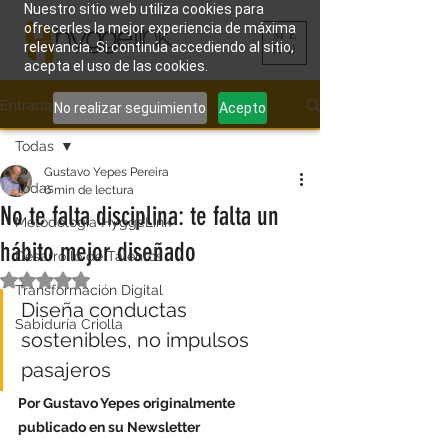
Nuestro sitio web utiliza cookies para
ofrecerles la mejor experiencia de máxima
ME
relevancia. Si continúa accediendo al sitio,
NU
acepta el uso de las cookies.
Entrada
No realizar seguimiento
Acepto
Todas
Gustavo Yepes Pereira
Todas
6 min de lectura
No te falta disciplina: te falta un
Metodología HyggeLink
hábito mejor diseñado
Desarrollo de Talentos
Obtuvo NaN de 5 estrellas.
Transformación Digital
Diseña conductas 
Sabiduría Criolla
sostenibles, no impulsos 
pasajeros
Por Gustavo Yepes originalmente 
publicado en su Newsletter