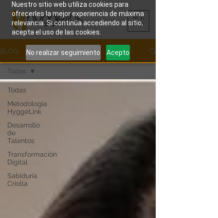
Nuestro sitio web utiliza cookies para
ofrecerles la mejor experiencia de máxima
ME
relevancia. Si continúa accediendo al sitio,
NU
acepta el uso de las cookies.
BLOG
No realizar seguimiento
Acepto
Todas
Todas
Metodología
HyggeLink
Desarrollo
de
Talentos
Transformación
Digital
Sabiduría
Criolla