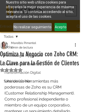
Nuestro sitio web utiliza cookies para
ofrecerles la mejor experiencia de máxima
ME
relevancia. Si continúa accediendo al sitio,
NU
acepta el uso de las cookies.
Entrada
No realizar seguimiento
Acepto
Todas
Marelbis Pimentel
Todas
1 min de lectura
Optimiza tu Negocio con Zoho CRM:
Metodología HyggeLink
La Clave para la Gestión de Clientes
Desarrollo de Talentos
Obtuvo NaN de 5 estrellas.
Transformación Digital
Una de las herramientas más 
Sabiduría Criolla
poderosas de Zoho es su CRM 
(Customer Relationship Management). 
Como profesional independiente o 
miembro de un equipo corporativo, 
mantener un seguimiento detallado 