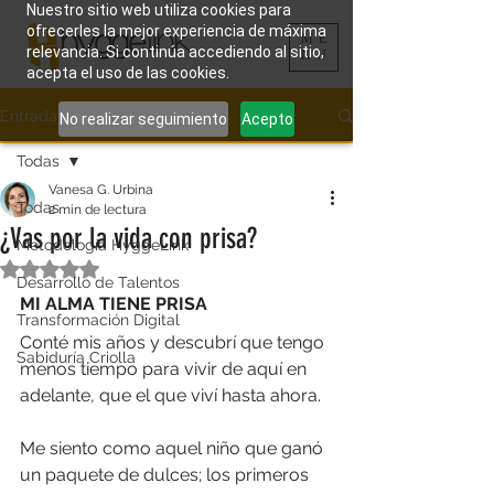
Nuestro sitio web utiliza cookies para
ofrecerles la mejor experiencia de máxima
ME
relevancia. Si continúa accediendo al sitio,
NU
acepta el uso de las cookies.
Entrada
No realizar seguimiento
Acepto
Todas
Vanesa G. Urbina
Todas
2 min de lectura
¿Vas por la vida con prisa?
Metodología HyggeLink
Obtuvo NaN de 5 estrellas.
Desarrollo de Talentos
MI ALMA TIENE PRISA
Transformación Digital
Conté mis años y descubrí que tengo 
Sabiduría Criolla
menos tiempo para vivir de aquí en 
adelante, que el que viví hasta ahora.
Me siento como aquel niño que ganó 
un paquete de dulces; los primeros 