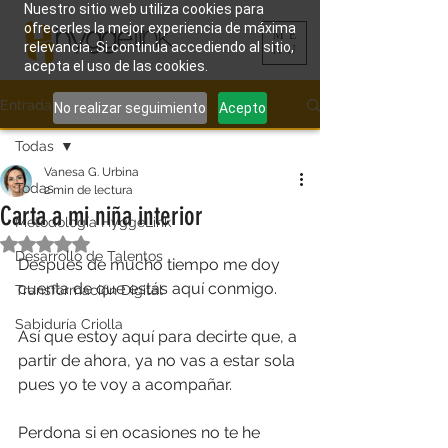
Nuestro sitio web utiliza cookies para
ofrecerles la mejor experiencia de máxima
ME
relevancia. Si continúa accediendo al sitio,
NU
acepta el uso de las cookies.
Entrada
No realizar seguimiento
Acepto
Todas
Vanesa G. Urbina
Todas
2 min de lectura
Carta a mi niña interior
Metodología HyggeLink
Obtuvo NaN de 5 estrellas.
Desarrollo de Talentos
Después de mucho tiempo me doy 
cuenta de que estás aquí conmigo.
Transformación Digital
Sabiduría Criolla
Así que estoy aquí para decirte que, a 
partir de ahora, ya no vas a estar sola 
pues yo te voy a acompañar.
Perdona si en ocasiones no te he 