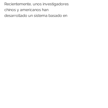
Recientemente, unos investigadores 
chinos y americanos han 
desarrollado un sistema basado en 
Inteligencia Artificial para la detección 
de enfermedades infantiles comunes, 
desde una simple gripe hasta una 
meningitis. Para ello, han compilado y 
procesado más de 1,3 millones de 
registros de casi 600.000 pacientes.
El Doctor Kang Zhang, director de 
genética ocular de la Universidad de 
California ha creado su propio 
sistema que detecta signos de 
ceguera diabética basándose tanto 
en texto como en imágenes médicas.
La tecnología cuántica facilitará el 