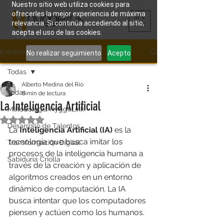
Nuestro sitio web utiliza cookies para
ofrecerles la mejor experiencia de máxima
ME
relevancia. Si continúa accediendo al sitio,
NU
acepta el uso de las cookies.
Entrada
No realizar seguimiento
Acepto
Todas
Alberto Medina del Río
Todas
8 min de lectura
La Inteligencia Artificial
Metodología HyggeLink
Obtuvo NaN de 5 estrellas.
Desarrollo de Talentos
La 
Inteligencia Artificial (IA) 
es la 
tecnología que busca imitar los 
Transformación Digital
procesos de la inteligencia humana a 
Sabiduría Criolla
través de la creación y aplicación de 
algoritmos creados en un entorno 
dinámico de computación. La IA 
busca intentar que los computadores 
piensen y actúen como los humanos.