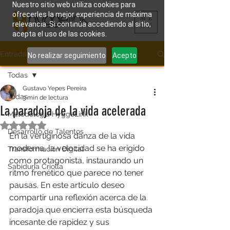
Nuestro sitio web utiliza cookies para
ofrecerles la mejor experiencia de máxima
ME
relevancia. Si continúa accediendo al sitio,
NU
acepta el uso de las cookies.
Entrada
No realizar seguimiento
Acepto
Todas
Gustavo Yepes Pereira
Todas
3 min de lectura
La paradoja de la vida acelerada
Metodología HyggeLink
Obtuvo NaN de 5 estrellas.
Desarrollo de Talentos
En la vertiginosa danza de la vida 
moderna, la velocidad se ha erigido 
Transformación Digital
como protagonista, instaurando un 
Sabiduría Criolla
ritmo frenético que parece no tener 
pausas. En este artículo deseo 
compartir una reflexión acerca de la 
paradoja que encierra esta búsqueda 
incesante de rapidez y sus 