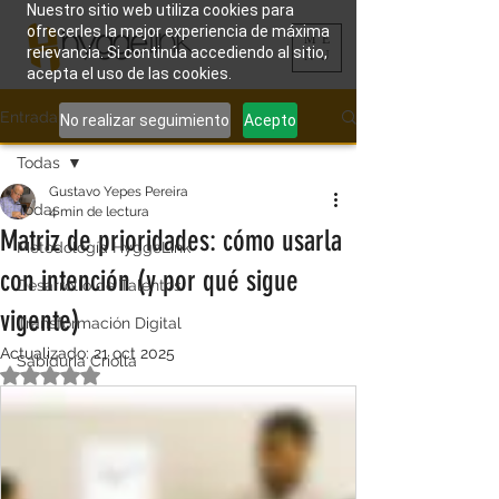
Nuestro sitio web utiliza cookies para
ofrecerles la mejor experiencia de máxima
ME
relevancia. Si continúa accediendo al sitio,
NU
acepta el uso de las cookies.
Entrada
No realizar seguimiento
Acepto
Todas
Gustavo Yepes Pereira
Todas
4 min de lectura
Matriz de prioridades: cómo usarla
Metodología HyggeLink
con intención (y por qué sigue
Desarrollo de Talentos
vigente)
Transformación Digital
Actualizado:
21 oct 2025
Sabiduría Criolla
Obtuvo NaN de 5 estrellas.