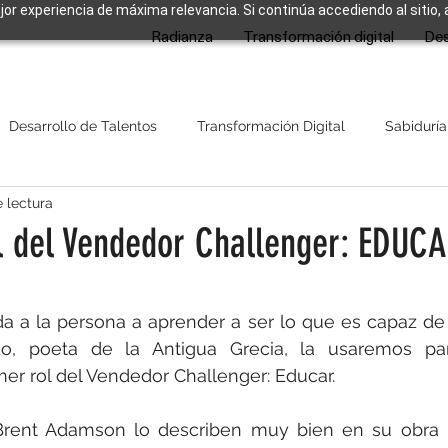
ejor experiencia de máxima relevancia. Si continúa accediendo al sitio,
Radianza
Transformación digital
Des
Desarrollo de Talentos
Transformación Digital
Sabiduría
 lectura
ol del Vendedor Challenger: EDUC
strellas.
 a la persona a aprender a ser lo que es capaz de se
do, poeta de la Antigua Grecia, la usaremos para
mer rol del Vendedor Challenger: Educar.
rent Adamson lo describen muy bien en su obra 