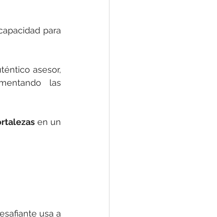
apacidad para 
éntico asesor, 
entando las 
ortalezas
 en un 
safiante usa a 