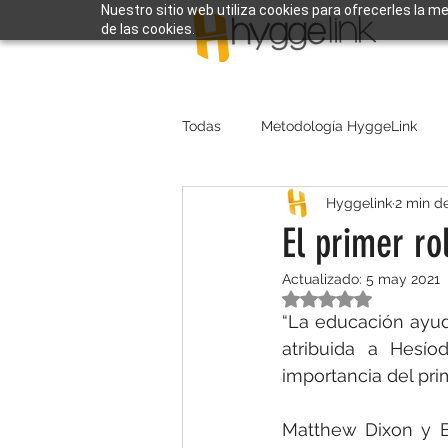
Nuestro sitio web utiliza cookies para ofrecerles la m
de las cookies.
Todas
Metodología HyggeLink
Hyggelink
2 min de
El primer r
Actualizado:
5 may 2021
Obtuvo NaN de 5 e
“La educación ayuda
atribuida a Hesío
importancia del pri
Matthew Dixon y B