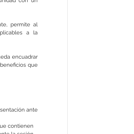
unidad con un 
te, permite al 
icables a la 
eda encuadrar 
beneficios que 
sentación ante 
 que contienen
nte la sesión