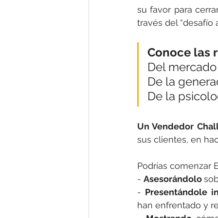
su favor para cerra
través del “desafío a
Conoce las r
Del mercado
De la generac
De la psicolo
Un Vendedor Chall
sus clientes, en hac
Podrías comenzar Ed
- 
Asesorándolo 
so
- 
Presentándole i
han enfrentado y re