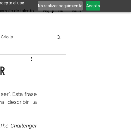
 acepta el uso
No realizar seguimiento
Acepto
arrollo de talento
HyggeLink
Más...
 Criolla
AR
r”. Esta frase 
 describir la 
The Challenger 