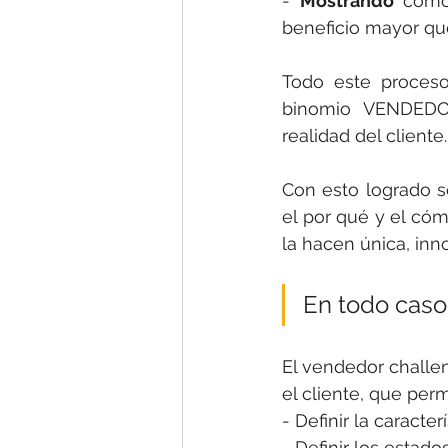
- 
Mostrando 
cómo
beneficio mayor que
Todo este proceso,
binomio VENDEDOR
realidad del cliente.
Con esto logrado s
el por qué y el cóm
la hacen única, innov
En todo caso,
El vendedor challe
el cliente, que perm
- Definir la caracte
- Definir los estad